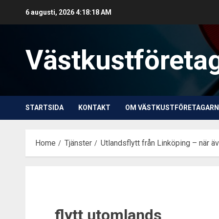
Skip
6 augusti, 2026
4:18:18 AM
to
content
Västkustföreta
STARTSIDA
KONTAKT
OM VÄSTKUSTFÖRETAGARN
Home
Tjänster
Utlandsflytt från Linköping – när ä
flytt utomlands