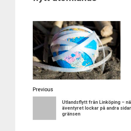
Post
Previous
navigation
Utlandsflytt från Linköping – nä
äventyret lockar på andra sida
gränsen