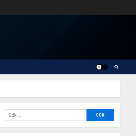
Sök
efter: