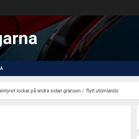
garna
A
ventyret lockar på andra sidan gränsen
flytt utomlands