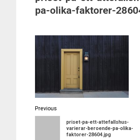
pa-olika-faktorer-2860
Post
Previous
navigation
priset-pa-ett-attefallshus-
varierar-beroende-pa-olika-
faktorer-28604.jpg