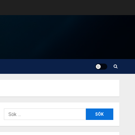
Sök
efter: