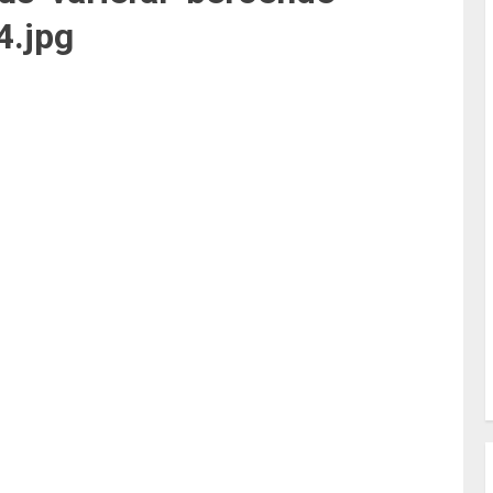
4.jpg
Previous
post: