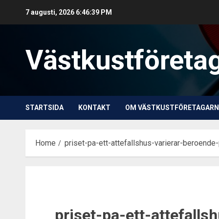
Skip
7 augusti, 2026
6:46:40 PM
to
content
Västkustföreta
STARTSIDA
KONTAKT
OM VÄSTKUSTFÖRETAGARN
Home
priset-pa-ett-attefallshus-varierar-beroende
priset-pa-ett-attefalls