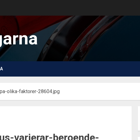
garna
A
-pa-olika-faktorer-28604.jpg
hus-varierar-beroende-